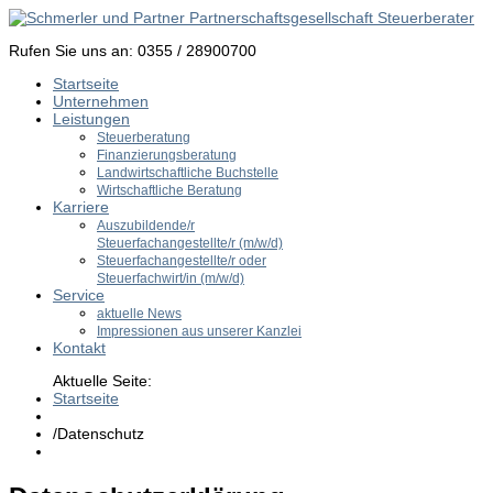
Rufen Sie uns an: 0355 / 28900700
Startseite
Unternehmen
Leistungen
Steuerberatung
Finanzierungsberatung
Landwirtschaftliche Buchstelle
Wirtschaftliche Beratung
Karriere
Auszubildende/r
Steuerfachangestellte/r (m/w/d)
Steuerfachangestellte/r oder
Steuerfachwirt/in (m/w/d)
Service
aktuelle News
Impressionen aus unserer Kanzlei
Kontakt
Aktuelle Seite:
Startseite
/
Datenschutz