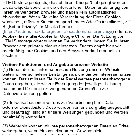
HTML5 storage objects, die auf Ihrem Endgerät abgelegt werden.
Diese Objekte speichern die erforderlichen Daten unabhängig von
Ihrem verwendeten Browser und haben kein automatisches
Ablaufdatum. Wenn Sie keine Verarbeitung der Flash-Cookies
wünschen, müssen Sie ein entsprechendes Add-On installieren, z.?
B. „Better Privacy“ für Mozilla Firefox
(
https://addons.mozilla.org/de/firefox/addon/betterprivacy/
) oder das
Adobe-Flash-Killer-Cookie für Google Chrome. Die Nutzung von
HTML5 storage objects können Sie verhindern, indem Sie in Ihrem
Browser den privaten Modus einsetzen. Zudem empfehlen wir,
regelmäßig Ihre Cookies und den Browser-Verlauf manuell zu
löschen.
Weitere Funktionen und Angebote unserer Website
(1) Neben der rein informatorischen Nutzung unserer Website
bieten wir verschiedene Leistungen an, die Sie bei Interesse nutzen
können. Dazu müssen Sie in der Regel weitere personenbezogene
Daten angeben, die wir zur Erbringung der jeweiligen Leistung
nutzen und für die die zuvor genannten Grundsätze zur
Datenverarbeitung gelten.
(2) Teilweise bedienen wir uns zur Verarbeitung Ihrer Daten
externer Dienstleister. Diese wurden von uns sorgfältig ausgewählt
und beauftragt, sind an unsere Weisungen gebunden und werden
regelmäßig kontrolliert.
(3) Weiterhin können wir Ihre personenbezogenen Daten an Dritte
weitergeben, wenn Aktionsteilnahmen, Gewinnspiele,