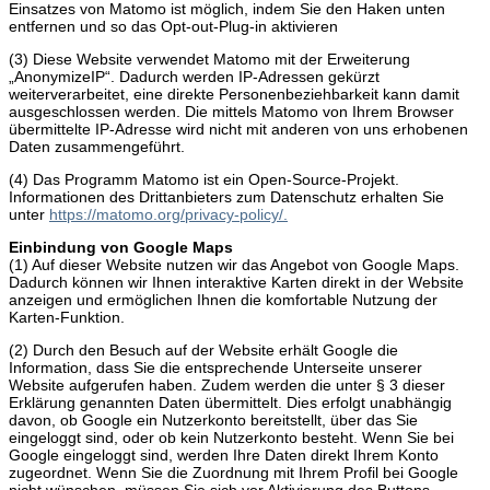
Einsatzes von Matomo ist möglich, indem Sie den Haken unten
entfernen und so das Opt-out-Plug-in aktivieren
(3) Diese Website verwendet Matomo mit der Erweiterung
„AnonymizeIP“. Dadurch werden IP-Adressen gekürzt
weiterverarbeitet, eine direkte Personenbeziehbarkeit kann damit
ausgeschlossen werden. Die mittels Matomo von Ihrem Browser
übermittelte IP-Adresse wird nicht mit anderen von uns erhobenen
Daten zusammengeführt.
(4) Das Programm Matomo ist ein Open-Source-Projekt.
Informationen des Drittanbieters zum Datenschutz erhalten Sie
unter
https://matomo.org/privacy-policy/.
Einbindung von Google Maps
(1) Auf dieser Website nutzen wir das Angebot von Google Maps.
Dadurch können wir Ihnen interaktive Karten direkt in der Website
anzeigen und ermöglichen Ihnen die komfortable Nutzung der
Karten-Funktion.
(2) Durch den Besuch auf der Website erhält Google die
Information, dass Sie die entsprechende Unterseite unserer
Website aufgerufen haben. Zudem werden die unter § 3 dieser
Erklärung genannten Daten übermittelt. Dies erfolgt unabhängig
davon, ob Google ein Nutzerkonto bereitstellt, über das Sie
eingeloggt sind, oder ob kein Nutzerkonto besteht. Wenn Sie bei
Google eingeloggt sind, werden Ihre Daten direkt Ihrem Konto
zugeordnet. Wenn Sie die Zuordnung mit Ihrem Profil bei Google
nicht wünschen, müssen Sie sich vor Aktivierung des Buttons