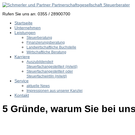
Rufen Sie uns an: 0355 / 28900700
Startseite
Unternehmen
Leistungen
Steuerberatung
Finanzierungsberatung
Landwirtschaftliche Buchstelle
Wirtschaftliche Beratung
Karriere
Auszubildende/r
Steuerfachangestellte/r (m/w/d)
Steuerfachangestellte/r oder
Steuerfachwirt/in (m/w/d)
Service
aktuelle News
Impressionen aus unserer Kanzlei
Kontakt
5 Gründe, warum Sie bei uns 
Weil
wir