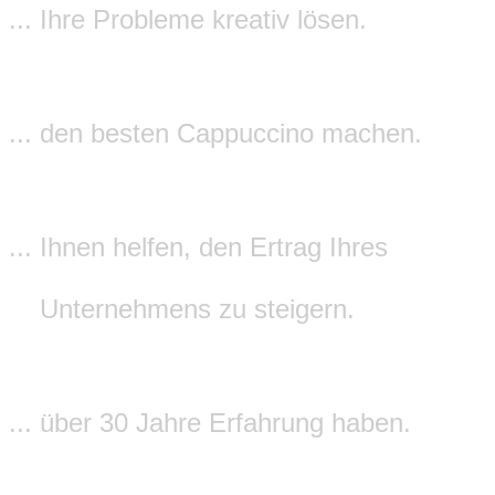
... Ihre Probleme kreativ lösen.
Weil
wir
... den besten Cappuccino machen.
Weil
wir
... Ihnen helfen, den Ertrag Ihres
Unternehmens zu steigern.
Weil
wir
... über 30 Jahre Erfahrung haben.
Weil
wir